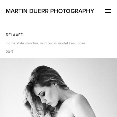
MARTIN DUERR PHOTOGRAPHY
RELAXED
Home style shooting with Swiss model Lea Jones
2017